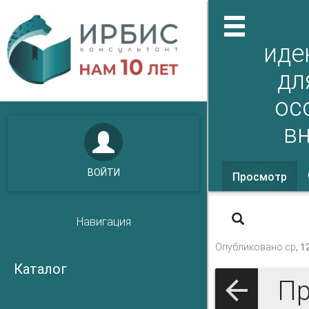
иде
дл
ос
в
ВОЙТИ
Просмотр
(ак
Главные в
вкл
Навигация
Опубликовано ср, 1
Каталог
Пр