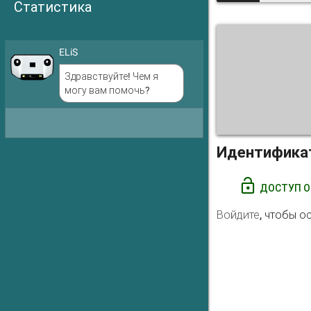
Статистика
ELiS
Здравствуйте! Чем я
могу вам помочь?
Идентифика
ДОСТУП О
Войдите
, чтобы о