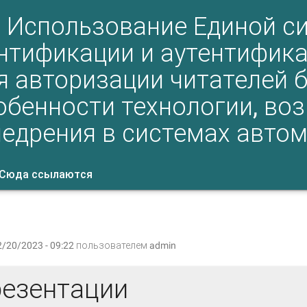
Использование Единой с
нтификации и аутентифика
я авторизации читателей 
обенности технологии, во
недрения в системах авто
Сюда ссылаются
тивная
кладки
адка)
2/20/2023 - 09:22 пользователем
admin
езентации