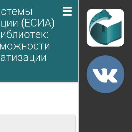
истемы
ции (ЕСИА)
библиотек:
зможности
матизации